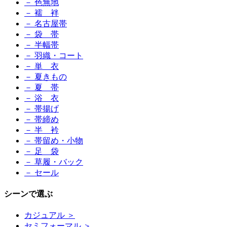
－ 色無地
－ 襦 袢
－ 名古屋帯
－ 袋 帯
－ 半幅帯
－ 羽織・コート
－ 単 衣
－ 夏きもの
－ 夏 帯
－ 浴 衣
－ 帯揚げ
－ 帯締め
－ 半 衿
－ 帯留め・小物
－ 足 袋
－ 草履・バック
－ セール
シーンで選ぶ
カジュアル ＞
セミフォーマル ＞