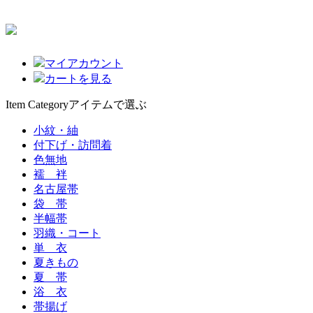
マイアカウント
カートを見る
Item Category
アイテムで選ぶ
小紋・紬
付下げ・訪問着
色無地
襦 袢
名古屋帯
袋 帯
半幅帯
羽織・コート
単 衣
夏きもの
夏 帯
浴 衣
帯揚げ