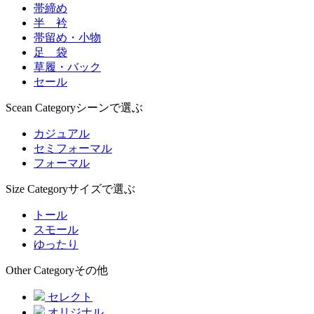
帯締め
半 衿
帯留め・小物
足 袋
草履・バック
セール
Scean Category
シーンで選ぶ
カジュアル
セミフォーマル
フォーマル
Size Category
サイズで選ぶ
トール
スモール
ゆったり
Other Category
その他
セレクト
オリジナル