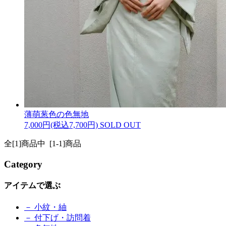
薄萌葱色の色無地
7,000円(税込7,700円)
SOLD OUT
全[1]商品中 [1-1]商品
Category
アイテムで選ぶ
－ 小紋・紬
－ 付下げ・訪問着