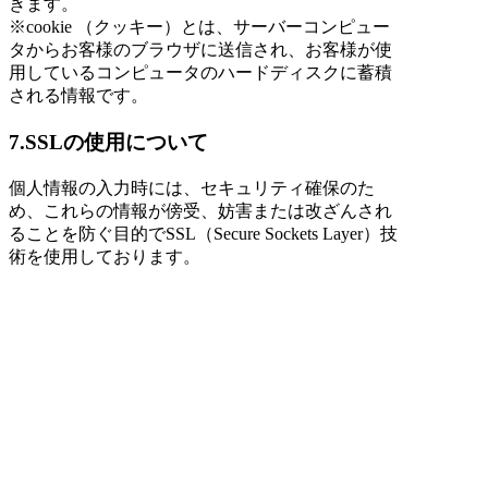
きます。
※cookie （クッキー）とは、サーバーコンピュー
タからお客様のブラウザに送信され、お客様が使
用しているコンピュータのハードディスクに蓄積
される情報です。
7.SSLの使用について
個人情報の入力時には、セキュリティ確保のた
め、これらの情報が傍受、妨害または改ざんされ
ることを防ぐ目的でSSL（Secure Sockets Layer）技
術を使用しております。
※ SSLは情報を暗号化することで、盗聴防止やデ
ータの改ざん防止送受信する機能のことです。
SSLを利用する事でより安全に情報を送信する事
が可能となります。
8.お問合せ先
特定商取引法に基づく表記をご覧ください。
9.プライバシーポリシーの変更