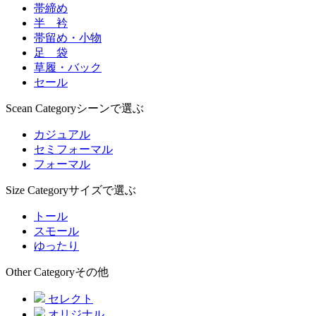
帯締め
半 衿
帯留め・小物
足 袋
草履・バック
セール
Scean Category
シーンで選ぶ
カジュアル
セミフォーマル
フォーマル
Size Category
サイズで選ぶ
トール
スモール
ゆったり
Other Category
その他
セレクト
オリジナル