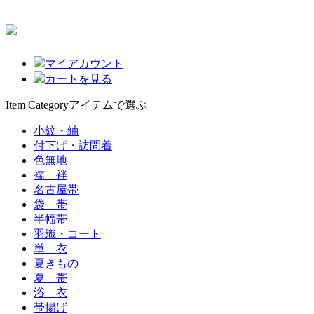
マイアカウント
カートを見る
Item Category
アイテムで選ぶ
小紋・紬
付下げ・訪問着
色無地
襦 袢
名古屋帯
袋 帯
半幅帯
羽織・コート
単 衣
夏きもの
夏 帯
浴 衣
帯揚げ