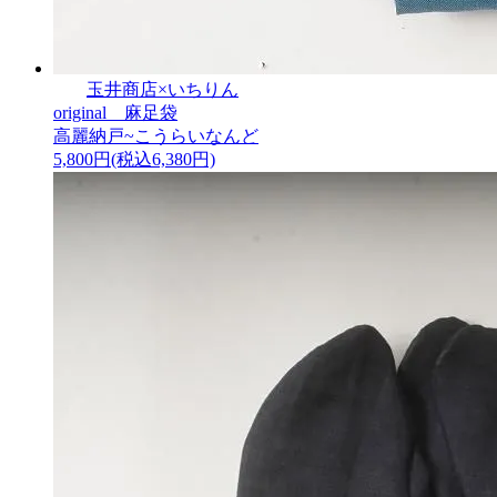
玉井商店×いちりん
original 麻足袋
高麗納戸~こうらいなんど
5,800円(税込6,380円)