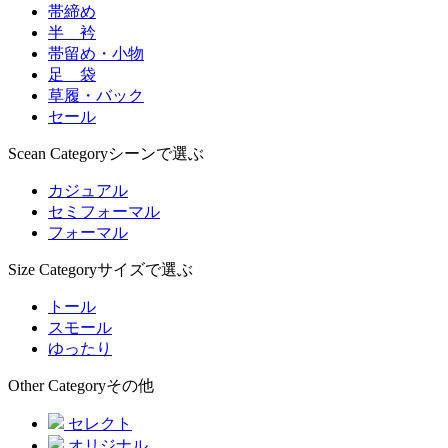
帯締め
半 衿
帯留め・小物
足 袋
草履・バック
セール
Scean Category
シーンで選ぶ
カジュアル
セミフォーマル
フォーマル
Size Category
サイズで選ぶ
トール
スモール
ゆったり
Other Category
その他
セレクト
オリジナル