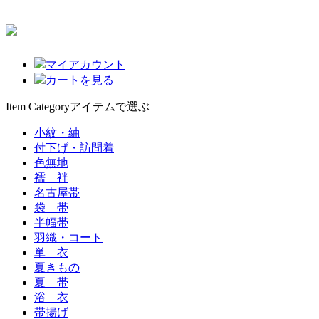
マイアカウント
カートを見る
Item Category
アイテムで選ぶ
小紋・紬
付下げ・訪問着
色無地
襦 袢
名古屋帯
袋 帯
半幅帯
羽織・コート
単 衣
夏きもの
夏 帯
浴 衣
帯揚げ