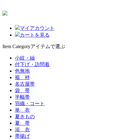
マイアカウント
カートを見る
Item Category
アイテムで選ぶ
小紋・紬
付下げ・訪問着
色無地
襦 袢
名古屋帯
袋 帯
半幅帯
羽織・コート
単 衣
夏きもの
夏 帯
浴 衣
帯揚げ