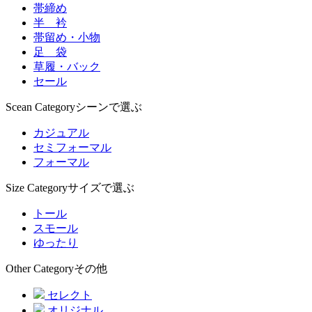
帯締め
半 衿
帯留め・小物
足 袋
草履・バック
セール
Scean Category
シーンで選ぶ
カジュアル
セミフォーマル
フォーマル
Size Category
サイズで選ぶ
トール
スモール
ゆったり
Other Category
その他
セレクト
オリジナル