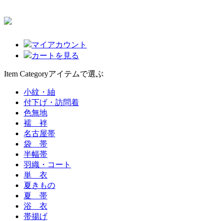
マイアカウント
カートを見る
Item Category
アイテムで選ぶ
小紋・紬
付下げ・訪問着
色無地
襦 袢
名古屋帯
袋 帯
半幅帯
羽織・コート
単 衣
夏きもの
夏 帯
浴 衣
帯揚げ