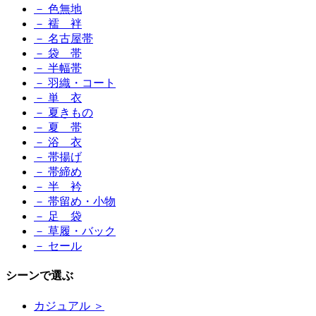
－ 色無地
－ 襦 袢
－ 名古屋帯
－ 袋 帯
－ 半幅帯
－ 羽織・コート
－ 単 衣
－ 夏きもの
－ 夏 帯
－ 浴 衣
－ 帯揚げ
－ 帯締め
－ 半 衿
－ 帯留め・小物
－ 足 袋
－ 草履・バック
－ セール
シーンで選ぶ
カジュアル ＞