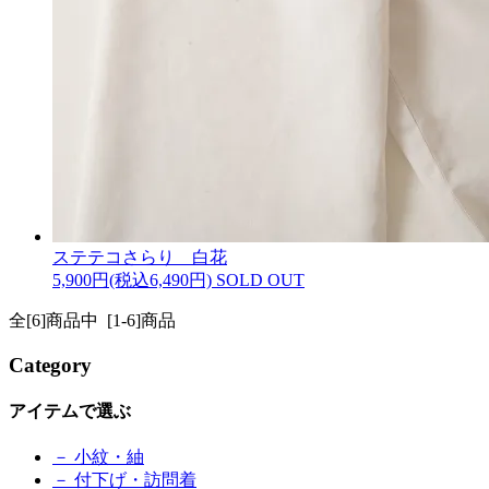
ステテコさらり 白花
5,900円(税込6,490円)
SOLD OUT
全[6]商品中 [1-6]商品
Category
アイテムで選ぶ
－ 小紋・紬
－ 付下げ・訪問着