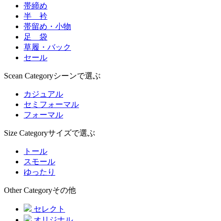
帯締め
半 衿
帯留め・小物
足 袋
草履・バック
セール
Scean Category
シーンで選ぶ
カジュアル
セミフォーマル
フォーマル
Size Category
サイズで選ぶ
トール
スモール
ゆったり
Other Category
その他
セレクト
オリジナル