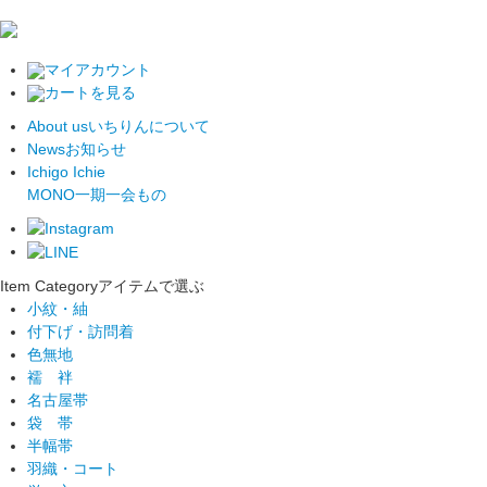
マイアカウント
カートを見る
About us
いちりんについて
News
お知らせ
Ichigo Ichie
MONO
一期一会もの
Item Category
アイテムで選ぶ
小紋・紬
付下げ・訪問着
色無地
襦 袢
名古屋帯
袋 帯
半幅帯
羽織・コート