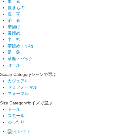
単 衣
夏きもの
夏 帯
浴 衣
帯揚げ
帯締め
半 衿
帯留め・小物
足 袋
草履・バック
セール
Scean Category
シーンで選ぶ
カジュアル
セミフォーマル
フォーマル
Size Category
サイズで選ぶ
トール
スモール
ゆったり
セレクト