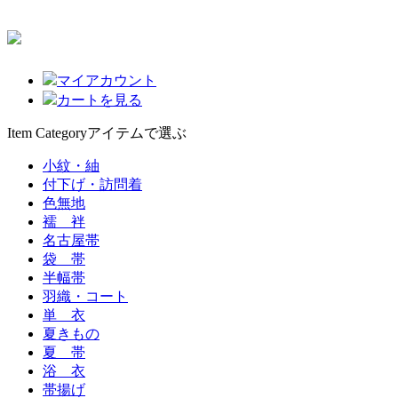
マイアカウント
カートを見る
Item Category
アイテムで選ぶ
小紋・紬
付下げ・訪問着
色無地
襦 袢
名古屋帯
袋 帯
半幅帯
羽織・コート
単 衣
夏きもの
夏 帯
浴 衣
帯揚げ