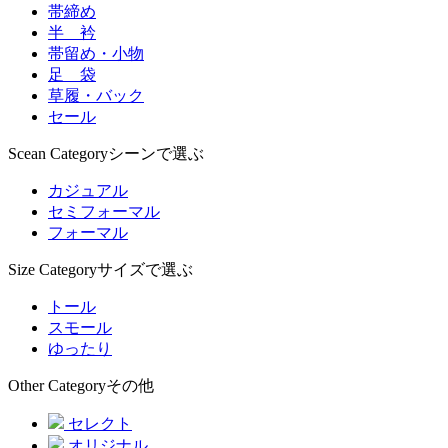
帯締め
半 衿
帯留め・小物
足 袋
草履・バック
セール
Scean Category
シーンで選ぶ
カジュアル
セミフォーマル
フォーマル
Size Category
サイズで選ぶ
トール
スモール
ゆったり
Other Category
その他
セレクト
オリジナル