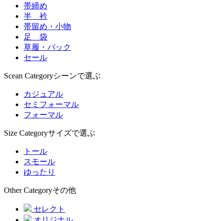
帯締め
半 衿
帯留め・小物
足 袋
草履・バック
セール
Scean Category
シーンで選ぶ
カジュアル
セミフォーマル
フォーマル
Size Category
サイズで選ぶ
トール
スモール
ゆったり
Other Category
その他
セレクト
オリジナル