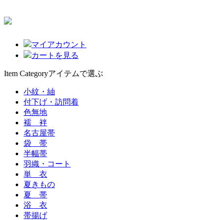
マイアカウント
カートを見る
Item Category
アイテムで選ぶ
小紋・紬
付下げ・訪問着
色無地
襦 袢
名古屋帯
袋 帯
半幅帯
羽織・コート
単 衣
夏きもの
夏 帯
浴 衣
帯揚げ