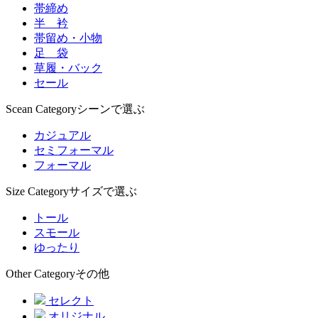
帯締め
半 衿
帯留め・小物
足 袋
草履・バック
セール
Scean Category
シーンで選ぶ
カジュアル
セミフォーマル
フォーマル
Size Category
サイズで選ぶ
トール
スモール
ゆったり
Other Category
その他
セレクト
オリジナル