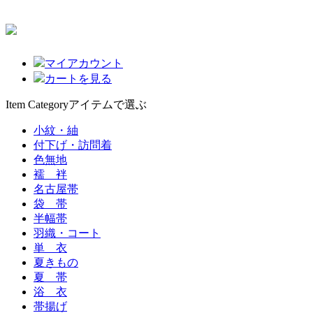
マイアカウント
カートを見る
Item Category
アイテムで選ぶ
小紋・紬
付下げ・訪問着
色無地
襦 袢
名古屋帯
袋 帯
半幅帯
羽織・コート
単 衣
夏きもの
夏 帯
浴 衣
帯揚げ