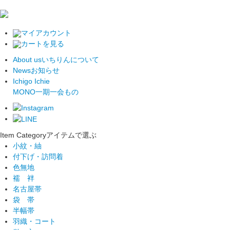
マイアカウント
カートを見る
About us
いちりんについて
News
お知らせ
Ichigo Ichie
MONO
一期一会もの
Item Category
アイテムで選ぶ
小紋・紬
付下げ・訪問着
色無地
襦 袢
名古屋帯
袋 帯
半幅帯
羽織・コート