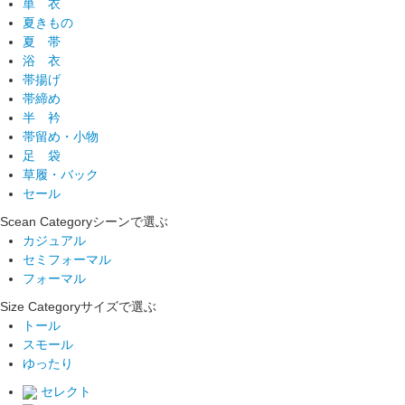
単 衣
夏きもの
夏 帯
浴 衣
帯揚げ
帯締め
半 衿
帯留め・小物
足 袋
草履・バック
セール
Scean Category
シーンで選ぶ
カジュアル
セミフォーマル
フォーマル
Size Category
サイズで選ぶ
トール
スモール
ゆったり
セレクト