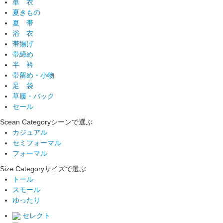
単 衣
夏きもの
夏 帯
浴 衣
帯揚げ
帯締め
半 衿
帯留め・小物
足 袋
草履・バック
セール
Scean Category
シーンで選ぶ
カジュアル
セミフォーマル
フォーマル
Size Category
サイズで選ぶ
トール
スモール
ゆったり
セレクト