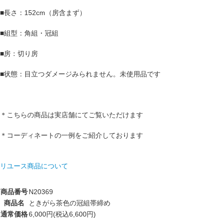
■長さ：152cm（房含まず）
■組型：角組・冠組
■房：切り房
■状態：目立つダメージみられません。未使用品です
＊こちらの商品は実店舗にてご覧いただけます
＊コーディネートの一例をご紹介しております
リユース商品について
商品番号
N20369
商品名
ときがら茶色の冠組帯締め
通常価格
6,000円(税込6,600円)