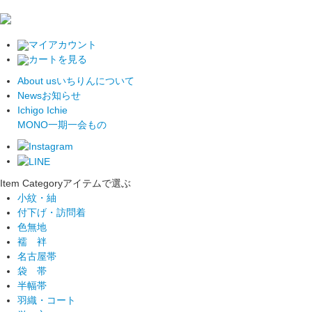
マイアカウント
カートを見る
About us
いちりんについて
News
お知らせ
Ichigo Ichie
MONO
一期一会もの
Item Category
アイテムで選ぶ
小紋・紬
付下げ・訪問着
色無地
襦 袢
名古屋帯
袋 帯
半幅帯
羽織・コート