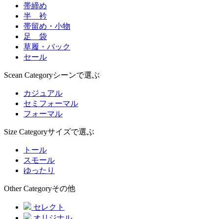
帯締め
半 衿
帯留め・小物
足 袋
草履・バック
セール
Scean Category
シーンで選ぶ
カジュアル
セミフォーマル
フォーマル
Size Category
サイズで選ぶ
トール
スモール
ゆったり
Other Category
その他
セレクト
オリジナル