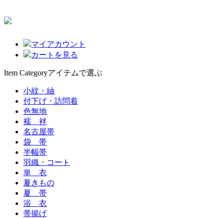
マイアカウント
カートを見る
Item Category
アイテムで選ぶ
小紋・紬
付下げ・訪問着
色無地
襦 袢
名古屋帯
袋 帯
半幅帯
羽織・コート
単 衣
夏きもの
夏 帯
浴 衣
帯揚げ