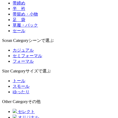
帯締め
半 衿
帯留め・小物
足 袋
草履・バック
セール
Scean Category
シーンで選ぶ
カジュアル
セミフォーマル
フォーマル
Size Category
サイズで選ぶ
トール
スモール
ゆったり
Other Category
その他
セレクト
オリジナル