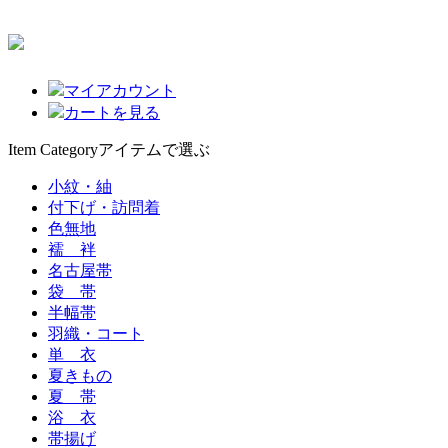
マイアカウント
カートを見る
Item Category
アイテムで選ぶ
小紋・紬
付下げ・訪問着
色無地
襦 袢
名古屋帯
袋 帯
半幅帯
羽織・コート
単 衣
夏きもの
夏 帯
浴 衣
帯揚げ