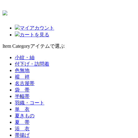
マイアカウント
カートを見る
Item Category
アイテムで選ぶ
小紋・紬
付下げ・訪問着
色無地
襦 袢
名古屋帯
袋 帯
半幅帯
羽織・コート
単 衣
夏きもの
夏 帯
浴 衣
帯揚げ