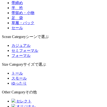
帯締め
半 衿
帯留め・小物
足 袋
草履・バック
セール
Scean Category
シーンで選ぶ
カジュアル
セミフォーマル
フォーマル
Size Category
サイズで選ぶ
トール
スモール
ゆったり
Other Category
その他
セレクト
オリジナル