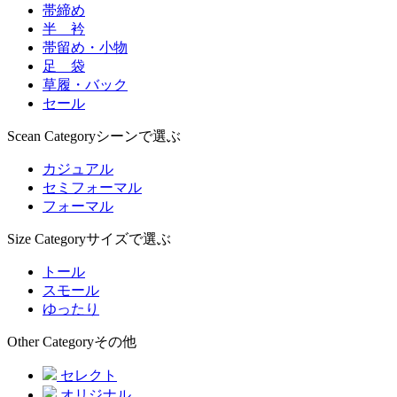
帯締め
半 衿
帯留め・小物
足 袋
草履・バック
セール
Scean Category
シーンで選ぶ
カジュアル
セミフォーマル
フォーマル
Size Category
サイズで選ぶ
トール
スモール
ゆったり
Other Category
その他
セレクト
オリジナル