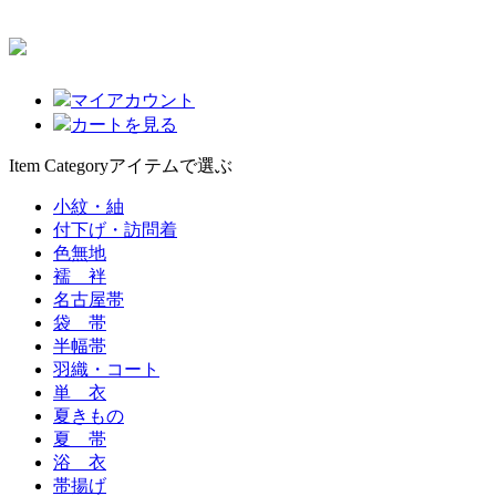
マイアカウント
カートを見る
Item Category
アイテムで選ぶ
小紋・紬
付下げ・訪問着
色無地
襦 袢
名古屋帯
袋 帯
半幅帯
羽織・コート
単 衣
夏きもの
夏 帯
浴 衣
帯揚げ