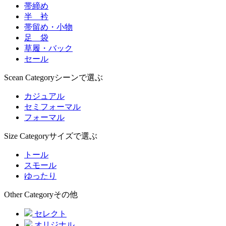
帯締め
半 衿
帯留め・小物
足 袋
草履・バック
セール
Scean Category
シーンで選ぶ
カジュアル
セミフォーマル
フォーマル
Size Category
サイズで選ぶ
トール
スモール
ゆったり
Other Category
その他
セレクト
オリジナル