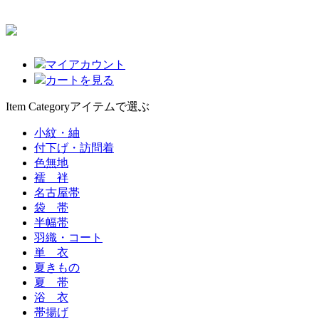
マイアカウント
カートを見る
Item Category
アイテムで選ぶ
小紋・紬
付下げ・訪問着
色無地
襦 袢
名古屋帯
袋 帯
半幅帯
羽織・コート
単 衣
夏きもの
夏 帯
浴 衣
帯揚げ