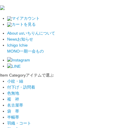
マイアカウント
カートを見る
About us
いちりんについて
News
お知らせ
Ichigo Ichie
MONO
一期一会もの
Item Category
アイテムで選ぶ
小紋・紬
付下げ・訪問着
色無地
襦 袢
名古屋帯
袋 帯
半幅帯
羽織・コート