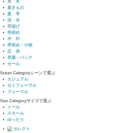
単 衣
夏きもの
夏 帯
浴 衣
帯揚げ
帯締め
半 衿
帯留め・小物
足 袋
草履・バック
セール
Scean Category
シーンで選ぶ
カジュアル
セミフォーマル
フォーマル
Size Category
サイズで選ぶ
トール
スモール
ゆったり
セレクト