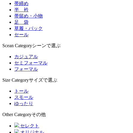
帯締め
半 衿
帯留め・小物
足 袋
草履・バック
セール
Scean Category
シーンで選ぶ
カジュアル
セミフォーマル
フォーマル
Size Category
サイズで選ぶ
トール
スモール
ゆったり
Other Category
その他
セレクト
オリジナル