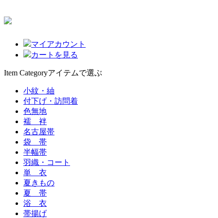
マイアカウント
カートを見る
Item Category
アイテムで選ぶ
小紋・紬
付下げ・訪問着
色無地
襦 袢
名古屋帯
袋 帯
半幅帯
羽織・コート
単 衣
夏きもの
夏 帯
浴 衣
帯揚げ