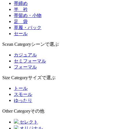
帯締め
半 衿
帯留め・小物
足 袋
草履・バック
セール
Scean Category
シーンで選ぶ
カジュアル
セミフォーマル
フォーマル
Size Category
サイズで選ぶ
トール
スモール
ゆったり
Other Category
その他
セレクト
オリジナル