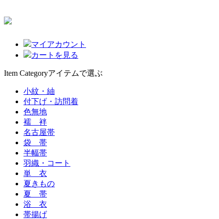
マイアカウント
カートを見る
Item Category
アイテムで選ぶ
小紋・紬
付下げ・訪問着
色無地
襦 袢
名古屋帯
袋 帯
半幅帯
羽織・コート
単 衣
夏きもの
夏 帯
浴 衣
帯揚げ