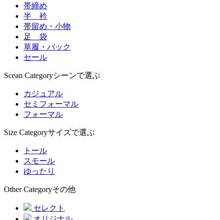
帯締め
半 衿
帯留め・小物
足 袋
草履・バック
セール
Scean Category
シーンで選ぶ
カジュアル
セミフォーマル
フォーマル
Size Category
サイズで選ぶ
トール
スモール
ゆったり
Other Category
その他
セレクト
オリジナル