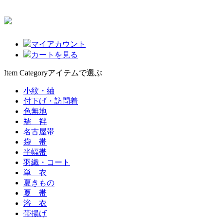
マイアカウント
カートを見る
Item Category
アイテムで選ぶ
小紋・紬
付下げ・訪問着
色無地
襦 袢
名古屋帯
袋 帯
半幅帯
羽織・コート
単 衣
夏きもの
夏 帯
浴 衣
帯揚げ