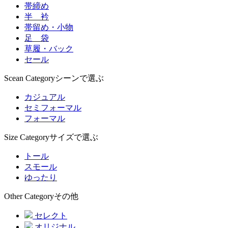
帯締め
半 衿
帯留め・小物
足 袋
草履・バック
セール
Scean Category
シーンで選ぶ
カジュアル
セミフォーマル
フォーマル
Size Category
サイズで選ぶ
トール
スモール
ゆったり
Other Category
その他
セレクト
オリジナル