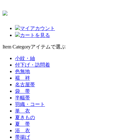
マイアカウント
カートを見る
Item Category
アイテムで選ぶ
小紋・紬
付下げ・訪問着
色無地
襦 袢
名古屋帯
袋 帯
半幅帯
羽織・コート
単 衣
夏きもの
夏 帯
浴 衣
帯揚げ