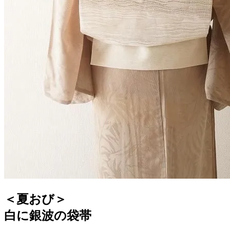
＜夏おび＞
白に銀波の袋帯